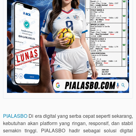
PIALASBO
Di era digital yang serba cepat seperti sekarang,
kebutuhan akan platform yang ringan, responsif, dan stabil
semakin tinggi. PIALASBO hadir sebagai solusi digital