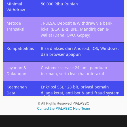
Dapatkan
Minimal
50.000 Ribu Rupiah
layanan
Withdraw
prioritas,
bonus
Metode
, PULSA, Deposit & Withdraw via bank
mingguan,
Transaksi
lokal (BCA, BRI, BNI, Mandiri) dan e-
prediksi
wallet (Dana, OVO, Gopay)
eksklusif,
dan
Kompatibilitas
Bisa diakses dari Android, iOS, Windows,
support
dan browser apapun
khusus
dari tim
Layanan &
Customer service 24 jam, panduan
SlotPulsa.
Dukungan
bermain, serta live chat interaktif
Keamanan
Enkripsi SSL 128-bit, privasi pemain
Data
dijaga ketat, anti-bot & anti-fraud system
© All Rights Reserved PIALASBO
Contact the PIALASBO Help Team