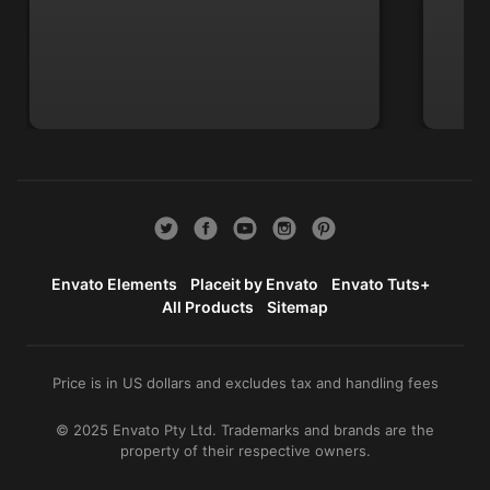
Envato Elements
Placeit by Envato
Envato Tuts+
All Products
Sitemap
Price is in US dollars and excludes tax and handling fees
© 2025 Envato Pty Ltd. Trademarks and brands are the
property of their respective owners.