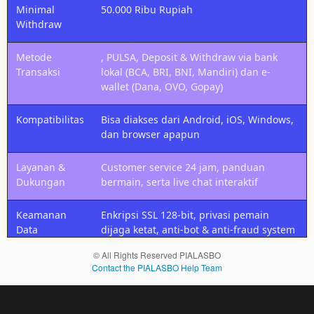
Dapatkan
Minimal
50.000 Ribu Rupiah
layanan
Withdraw
prioritas,
bonus
Metode
, PULSA, Deposit & Withdraw via bank
mingguan,
Transaksi
lokal (BCA, BRI, BNI, Mandiri) dan e-
prediksi
wallet (Dana, OVO, Gopay)
eksklusif,
dan
Kompatibilitas
Bisa diakses dari Android, iOS, Windows,
support
dan browser apapun
khusus
dari tim
Layanan &
Customer service 24 jam, panduan
SlotPulsa.
Dukungan
bermain, serta live chat interaktif
Keamanan
Enkripsi SSL 128-bit, privasi pemain
Data
dijaga ketat, anti-bot & anti-fraud system
© All Rights Reserved PIALASBO
Contact the PIALASBO Help Team