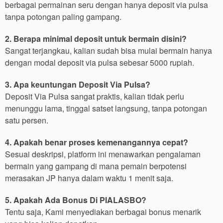
berbagai permainan seru dengan hanya deposit via pulsa
tanpa potongan paling gampang.
2. Berapa minimal deposit untuk bermain disini?
Sangat terjangkau, kalian sudah bisa mulai bermain hanya
dengan modal deposit via pulsa sebesar 5000 rupiah.
3. Apa keuntungan Deposit Via Pulsa?
Deposit Via Pulsa sangat praktis, kalian tidak perlu
menunggu lama, tinggal satset langsung, tanpa potongan
satu persen.
4. Apakah benar proses kemenangannya cepat?
Sesuai deskripsi, platform ini menawarkan pengalaman
bermain yang gampang di mana pemain berpotensi
merasakan JP hanya dalam waktu 1 menit saja.
5. Apakah Ada Bonus Di PIALASBO?
Tentu saja, Kami menyediakan berbagai bonus menarik