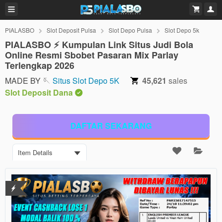
PIALASBO
Slot Deposit Pulsa
Slot Depo Pulsa
Slot Depo 5k
PIALASBO ⚡️ Kumpulan Link Situs Judi Bola
Online Resmi Sbobet Pasaran Mix Parlay
Terlengkap 2026
MADE BY 🪡
Situs Slot Depo 5K
45,621
sales
Slot Deposit Dana
DAFTAR SEKARANG
Item Details