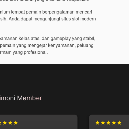
remium tempat pemain berpengalaman mencari
ersih, Anda dapat mengunjungi situs slot modern
keamanan kelas atas, dan gameplay yang stabil,
agi pemain yang mengejar kenyamanan, peluang
rmain yang profesional.
timoni Member
★★★
★★★★★