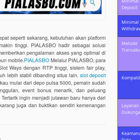
Minimal
Deposit
Minimal
Withdra
cepat seperti sekarang, kebutuhan akan platform
Metode
emakin tinggi. PIALASBO hadir sebagai solusi
Transaks
 memberikan pengalaman akses yang optimal di
pun mobile.
PIALASBO
Melalui PIALASBO, para
lot Ways dengan RTP tinggi, sistem fair play,
 lebih stabil dibanding situs lain.
slot deposit
Kompatib
kau mulai dari depo pulsa 5000, pemain sudah
unggulan, event bonus menarik, dan peluang
 Tertarik ingin menjadi jutawan baru hanya dari
sekarang juga dan buktikan sendiri kemenangan
Layanan
Dukung
Keaman
)
Data