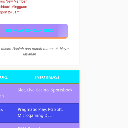
nus New Member
mati semua pasaran togel resmi (HK, SGP,
shback Mingguan
pport 24 Jam
Y, Macau) dengan Slot Dana dan cashback
arik.
DAFTAR SEKARANG
100.000
mber VIP
Pilih
Rp
atkan layanan prioritas, bonus mingguan,
 dalam Rupiah dan sudah termasuk biaya
diksi eksklusif, dan support khusus dari tim
layanan
tPulsa.
ORI
INFORMASI
Slot, Live Casino, Sportsbook
an
 &
Pragmatic Play, PG Soft,
Microgaming DLL