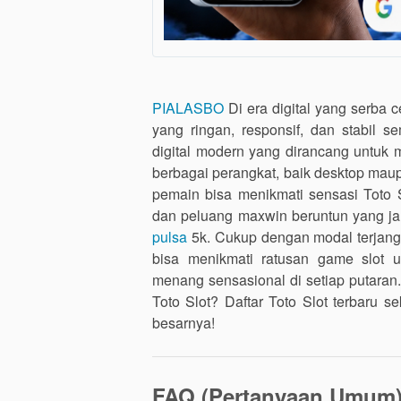
PIALASBO
Di era digital yang serba 
yang ringan, responsif, dan stabil s
digital modern yang dirancang untuk
berbagai perangkat, baik desktop mau
pemain bisa menikmati sensasi Toto S
dan peluang maxwin beruntun yang jauh
pulsa
5k. Cukup dengan modal terjang
bisa menikmati ratusan game slot 
menang sensasional di setiap putaran.
Toto Slot? Daftar Toto Slot terbaru 
besarnya!
FAQ (Pertanyaan Umum