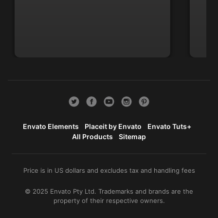
Envato Elements
Placeit by Envato
Envato Tuts+
All Products
Sitemap
Price is in US dollars and excludes tax and handling fees
© 2025 Envato Pty Ltd. Trademarks and brands are the
property of their respective owners.