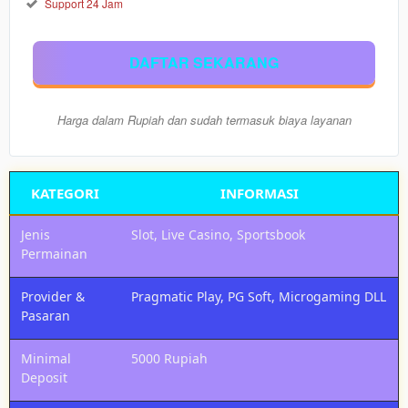
5.000
Rp
Support 24 Jam
Nikmati
semua
DAFTAR SEKARANG
pasaran
togel
resmi
Harga dalam Rupiah dan sudah termasuk biaya layanan
(HK,
SGP,
SDY,
Macau)
KATEGORI
INFORMASI
dengan
Slot
Jenis
Slot, Live Casino, Sportsbook
Dana
Permainan
dan
cashback
menarik.
Provider &
Pragmatic Play, PG Soft, Microgaming DLL
Pasaran
Member
Pilih
Minimal
5000 Rupiah
VIP
Deposit
100.000
Rp