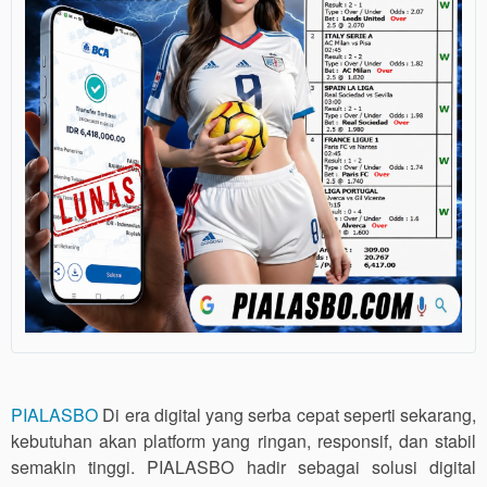
PIALASBO
Di era digital yang serba cepat seperti sekarang,
kebutuhan akan platform yang ringan, responsif, dan stabil
semakin tinggi. PIALASBO hadir sebagai solusi digital