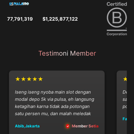
77,791,319
$1,225,877,122
Testimoni Member
★★★★★
★★
Iseng iseng nyoba main slot dengan
Depo v
modal depo 5k via pulsa, eh langsung
satset
ketagihan karna tidak ada potongan
potong
satu persen mu, dan malah meledak
Fatcat
Abib,Jakarta
Member Setia