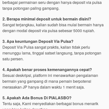
berbagai permainan seru dengan hanya deposit via pulsa
tanpa potongan paling gampang.
2. Berapa minimal deposit untuk bermain disini?
Sangat terjangkau, kalian sudah bisa mulai bermain hanya
dengan modal deposit via pulsa sebesar 5000 rupiah.
3. Apa keuntungan Deposit Via Pulsa?
Deposit Via Pulsa sangat praktis, kalian tidak perlu
menunggu lama, tinggal satset langsung, tanpa potongan
satu persen.
4. Apakah benar proses kemenangannya cepat?
Sesuai deskripsi, platform ini menawarkan pengalaman
bermain yang gampang di mana pemain berpotensi
merasakan JP hanya dalam waktu 1 menit saja.
5. Apakah Ada Bonus Di PIALASBO?
Tentu saja, Kami menyediakan berbagai bonus menarik